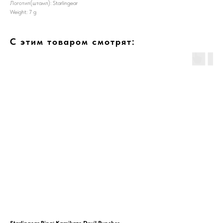
Логотип(штамп): Starlingear
Weight: 7 g
С этим товаром смотрят:
Starlingear Ring: Kamikaze Devil Puncher