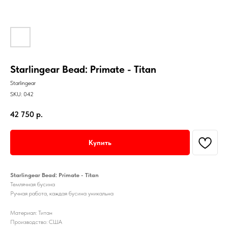
Starlingear Bead: Primate - Titan
Starlingear
SKU:
042
42 750
р.
Купить
Starlingear Bead: Primate - Titan
Темлячная бусина
Ручная работа, каждая бусина уникальна
Материал: Титан
Производство: США