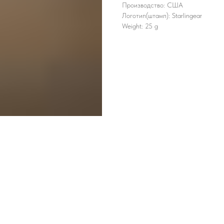
Производство: США
Логотип(штамп): Starlingear
Weight: 25 g