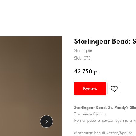
Starlingear Bead: St
Starlingear
SKU:
075
42 750
р.
Купить
Starlingear Bead: St. Paddy's Slic
Темлячная бусина
Ручная работа, каждая бусина уни
Материал: Белый металл/Бронза