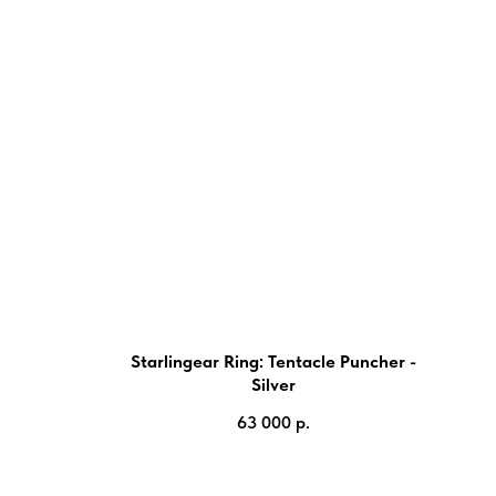
Starlingear Ring: Tentacle Puncher -
Silver
63 000
р.